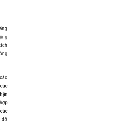
háng
dụng
tích
 ông
 các
 các
nhận
 hợp
 các
n dỡ
.