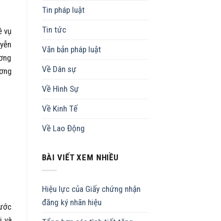
Tin pháp luật
Tin tức
ề vụ
uyễn
Văn bản pháp luật
ương
Về Dân sự
ương
Về Hình Sự
Về Kinh Tế
Về Lao Động
BÀI VIẾT XEM NHIỀU
Hiệu lực của Giấy chứng nhận
đăng ký nhãn hiệu
rước
i và