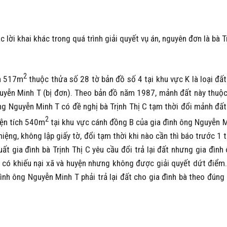
lời khai khác trong quá trình giải quyết vụ án, nguyên đơn là bà T
2
ia 517m
thuộc thửa số 28 tờ bản đồ số 4 tại khu vực K là loại đấ
uyễn Minh T (bị đơn). Theo bản đồ năm 1987, mảnh đất này thuộ
g Nguyễn Minh T có đề nghị bà Trịnh Thị C tạm thời đổi mảnh đấ
2
iện tích 540m
tại khu vực cánh đồng B của gia đình ông Nguyễn 
miệng, không lập giấy tờ, đổi tạm thời khi nào cần thì báo trước 1 
ất gia đình bà Trịnh Thị C yêu cầu đổi trả lại đất nhưng gia đình
 có khiếu nại xã và huyện nhưng không được giải quyết dứt điểm
đình ông Nguyễn Minh T phải trả lại đất cho gia đình bà theo đúng