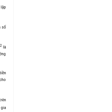
 lập
 số
2
là
ường
tiền
 cho
trên
 gia