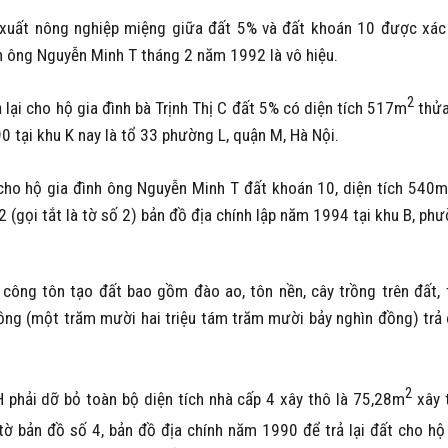
n xuất nông nghiệp miệng giữa đất 5% và đất khoán 10 được xác
ình ông Nguyễn Minh T tháng 2 năm 1992 là vô hiệu.
2
 lại cho hộ gia đình bà Trịnh Thị C đất 5% có diện tích 517m
thửa
0 tại khu K nay là tổ 33 phường L, quận M, Hà Nội.
i cho hộ gia đình ông Nguyễn Minh T đất khoán 10, diện tích 540m
(gọi tắt là tờ số 2) bản đồ địa chính lập năm 1994 tại khu B, ph
n công tôn tạo đất bao gồm đào ao, tôn nền, cây trồng trên đất, 
ng (một trăm mười hai triệu tám trăm mười bảy nghìn đồng) trả
2
H phải dỡ bỏ toàn bộ diện tích nhà cấp 4 xây thô là 75,28m
xây 
ờ bản đồ số 4, bản đồ địa chính năm 1990 để trả lại đất cho hộ