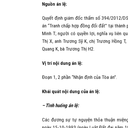
Nguồn án lệ:
Quyết định giám đốc thẩm số 394/2012/DS-
án “Tranh chấp hợp đồng đổi đất” tại thành 
Minh T; người có quyền lợi, nghĩa vụ liên q
Thị X, anh Trương Sỹ K, chị Trương Hồng T,
Quang K, bà Trương Thị H2.
Vị trí nội dung án lệ:
Đoạn 1, 2 phần “Nhận định của Tòa án”.
Khái quát nội dung của án lệ:
– T
ì
nh huống án lệ:
Các đương sự tự nguyện thỏa thuận miệng 
ngày 15-10-1993 (ngày Luật Đất đai năm 199