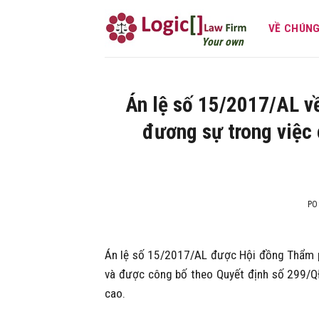
Skip
to
VỀ CHÚNG
Your own attorney
content
Án lệ số 15/2017/AL v
đương sự trong việc
PO
Án lệ số 15/2017/AL được Hội đồng Thẩm p
và được công bố theo Quyết định số 299/Q
cao.