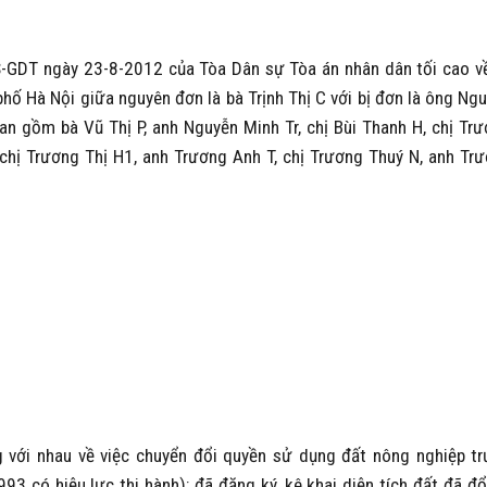
GDT ngày 23-8-2012 của Tòa Dân sự Tòa án nhân dân tối cao v
phố Hà Nội giữa nguyên đơn là bà Trịnh Thị C với bị đơn là ông Ng
uan gồm bà Vũ Thị P, anh Nguyễn Minh Tr, chị Bùi Thanh H, chị Tr
 chị Trương Thị H1, anh Trương Anh T, chị Trương Thuý N, anh Tr
với nhau về việc chuyển đổi quyền sử dụng đất nông nghiệp t
3 có hiệu lực thi hành); đã đăng ký, kê khai diện tích đất đã đổ