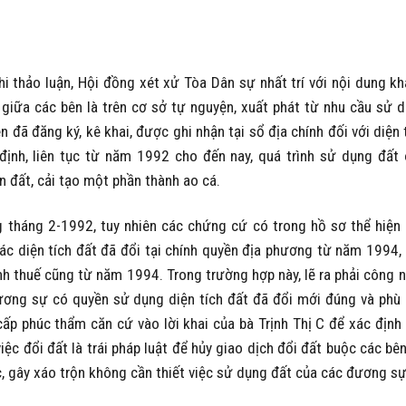
hi thảo luận, Hội đồng xét xử Tòa Dân sự nhất trí với nội dung k
t giữa các bên là trên cơ sở tự nguyện, xuất phát từ nhu cầu sử 
n đã đăng ký, kê khai, được ghi nhận tại sổ địa chính đối với diện 
 định, liên tục từ năm 1992 cho đến nay, quá trình sử dụng đất
 đất, cải tạo một phần thành ao cá.
g tháng 2-1992, tuy nhiên các chứng cứ có trong hồ sơ thể hiện
các diện tích đất đã đổi tại chính quyền địa phương từ năm 1994,
ính thuế cũng từ năm 1994. Trong trường hợp này, lẽ ra phải công 
đương sự có quyền sử dụng diện tích đất đã đổi mới đúng và phù
cấp phúc thẩm căn cứ vào lời khai của bà Trịnh Thị C để xác định
ệc đổi đất là trái pháp luật để hủy giao dịch đổi đất buộc các bê
c, gây xáo trộn không cần thiết việc sử dụng đất của các đương sự