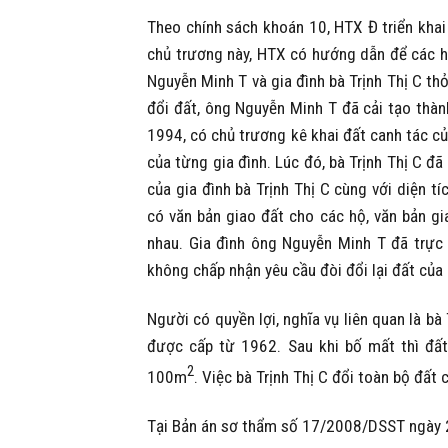
Theo chính sách khoán 10, HTX Đ triển khai
chủ trương này, HTX có hướng dẫn để các h
Nguyễn Minh T và gia đình bà Trịnh Thị C th
đổi đất, ông Nguyễn Minh T đã cải tạo thàn
1994, có chủ trương kê khai đất canh tác c
của từng gia đình. Lúc đó, bà Trịnh Thị C đã
của gia đình bà Trịnh Thị C cùng với diện 
có văn bản giao đất cho các hộ, văn bản gi
nhau. Gia đình ông Nguyễn Minh T đã trực
không chấp nhận yêu cầu đòi đổi lại đất của
Người có quyền lợi, nghĩa vụ liên quan là bà
được cấp từ 1962. Sau khi bố mất thì đấ
2
100m
. Việc bà Trịnh Thị C đổi toàn bộ đất
Tại Bản án sơ thẩm số 17/2008/DSST ngày 2