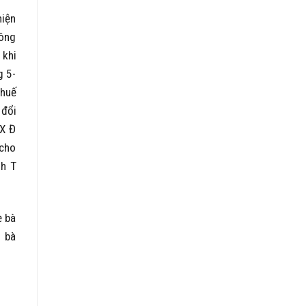
hiện
 ông
 khi
g 5-
thuế
 đổi
TX Đ
 cho
nh T
ẹ bà
o bà