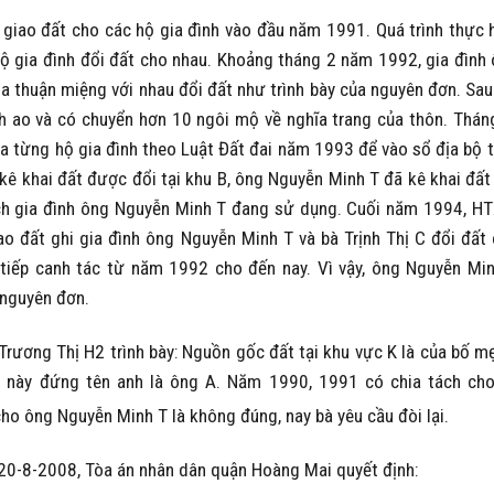
 giao đất cho các hộ gia đình vào đầu năm 1991. Quá trình thực 
ộ gia đình đổi đất cho nhau. Khoảng tháng 2 năm 1992, gia đình
ỏa thuận miệng với nhau đổi đất như trình bày của nguyên đơn. Sau
h ao và có chuyển hơn 10 ngôi mộ về nghĩa trang của thôn. Thán
ủa từng hộ gia đình theo Luật Đất đai năm 1993 để vào sổ địa bộ 
 kê khai đất được đổi tại khu B, ông Nguyễn Minh T đã kê khai đất
tích gia đình ông Nguyễn Minh T đang sử dụng. Cuối năm 1994, H
ao đất ghi gia đình ông Nguyễn Minh T và bà Trịnh Thị C đổi đất
 tiếp canh tác từ năm 1992 cho đến nay. Vì vậy, ông Nguyễn Mi
 nguyên đơn.
 Trương Thị H2 trình bày: Nguồn gốc đất tại khu vực K là của bố m
t này đứng tên anh là ông A. Năm 1990, 1991 có chia tách ch
 cho ông Nguyễn Minh T là không đúng, nay bà yêu cầu đòi lại.
0-8-2008, Tòa án nhân dân quận Hoàng Mai quyết định: