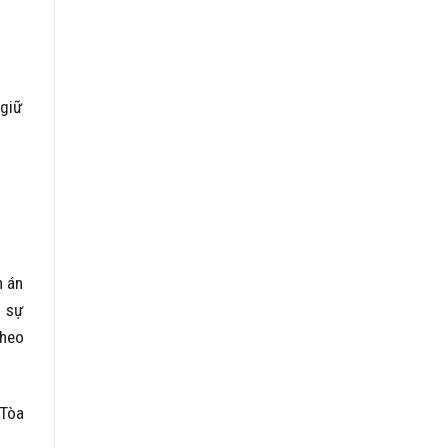
 giữ
n án
n sự
theo
 Tòa