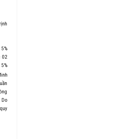
rịnh
t 5%
c 02
t 5%
Minh
tuần
 ông
. Do
 quy