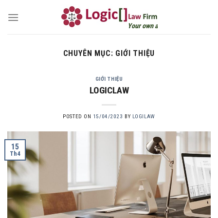
Skip
to
Your own attorney
content
CHUYÊN MỤC:
GIỚI THIỆU
GIỚI THIỆU
LOGICLAW
POSTED ON
15/04/2023
BY
LOGILAW
15
Th4