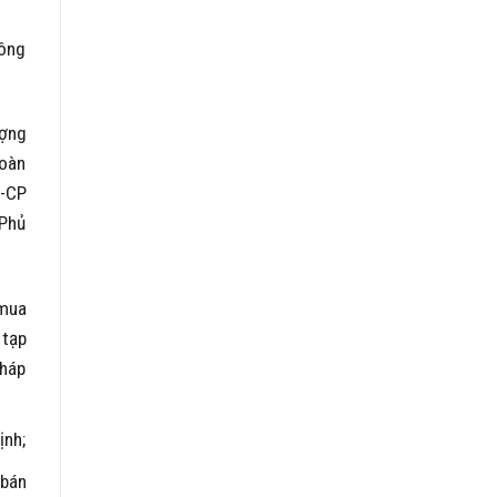
hông
ượng
toàn
Đ-CP
 Phủ
(mua
 tạp
pháp
ịnh;
 bán