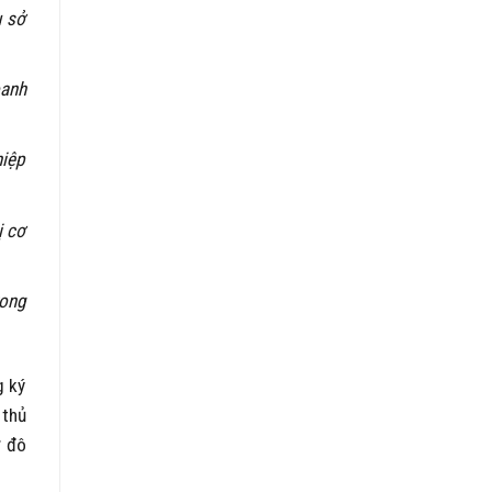
ụ sở
oanh
hiệp
ị cơ
rong
g ký
 thủ
ự đô