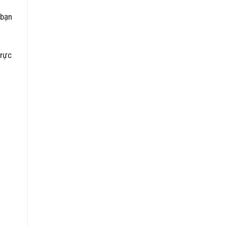
 bạn
trực