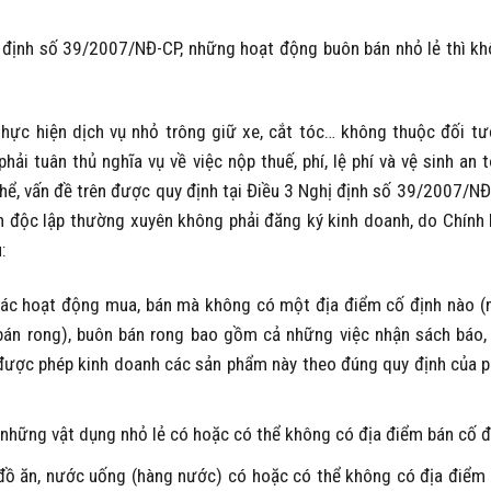
ị định số 39/2007/NĐ-CP, những hoạt động buôn bán nhỏ lẻ thì k
thực hiện dịch vụ nhỏ trông giữ xe, cắt tóc… không thuộc đối t
hải tuân thủ nghĩa vụ về việc nộp thuế, phí, lệ phí và vệ sinh an 
thể, vấn đề trên được quy định tại Điều 3 Nghị định số 39/2007/N
 độc lập thường xuyên không phải đăng ký kinh doanh, do Chính
:
các hoạt động mua, bán mà không có một địa điểm cố định nào 
bán rong), buôn bán rong bao gồm cả những việc nhận sách báo,
được phép kinh doanh các sản phẩm này theo đúng quy định của 
những vật dụng nhỏ lẻ có hoặc có thể không có địa điểm bán cố đ
 đồ ăn, nước uống (hàng nước) có hoặc có thể không có địa điểm