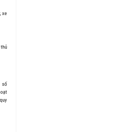
, xe
 thủ
h số
hoạt
 quy