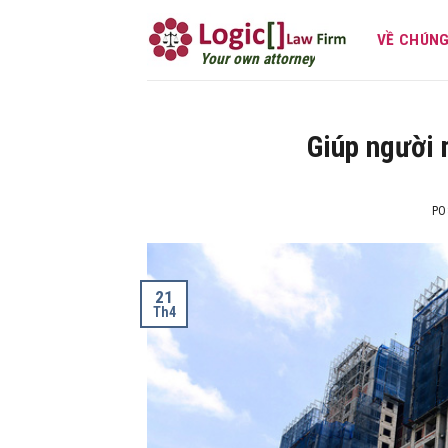
Skip
to
VỀ CHÚNG
Your own 
content
Giúp người
PO
21
Th4