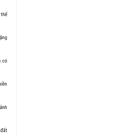
 thế
lặng
u có
hiền
cảnh
 đất