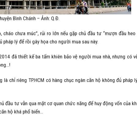
uyện Bình Chánh – Ảnh: Q.Đ.
ao, cháo chưa múc”, rủi ro lớn nếu gặp chủ đầu tư “mượn đầu heo
 pháp lý để rồi gây họa cho người mua sau này.
014 đã thiết kế ba tấm khiên bảo vệ người mua nhà, nhưng có v
ông…!
ng là chỉ riêng TP.HCM có hàng chục ngàn căn hộ không đủ pháp l
chủ đầu tư vẫn qua mặt cơ quan chức năng để huy động vốn của k
 căn hộ khá phổ biến…