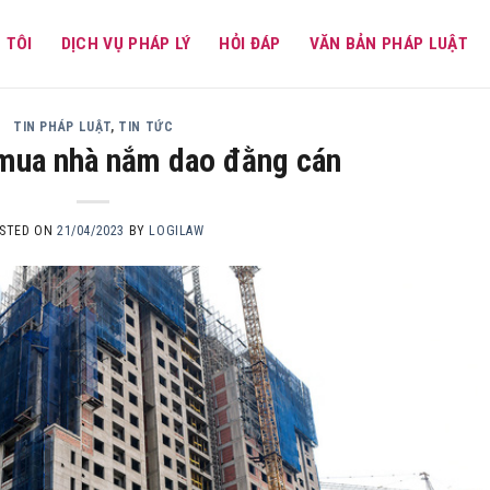
 TÔI
DỊCH VỤ PHÁP LÝ
HỎI ĐÁP
VĂN BẢN PHÁP LUẬT
attorney
TIN PHÁP LUẬT
,
TIN TỨC
 mua nhà nắm dao đằng cán
STED ON
21/04/2023
BY
LOGILAW