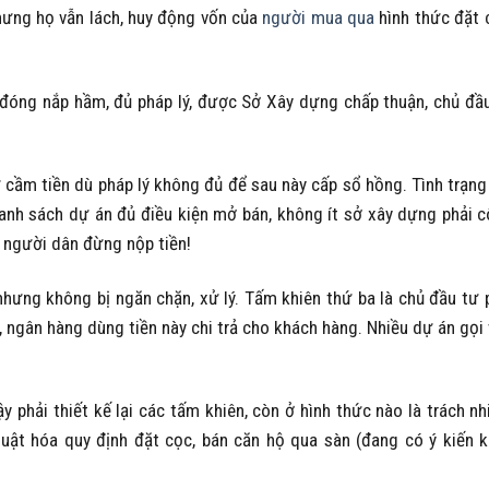
nhưng họ vẫn lách, huy động vốn của
người mua qua
hình thức đặt 
 đóng nắp hầm, đủ pháp lý, được Sở Xây dựng chấp thuận, chủ đầ
 cầm tiền dù pháp lý không đủ để sau này cấp sổ hồng. Tình trạng
anh sách dự án đủ điều kiện mở bán, không ít sở xây dựng phải 
 người dân đừng nộp tiền!
 nhưng không bị ngăn chặn, xử lý. Tấm khiên thứ ba là chủ đầu tư 
 ngân hàng dùng tiền này chi trả cho khách hàng. Nhiều dự án gọi
y phải thiết kế lại các tấm khiên, còn ở hình thức nào là trách n
uật hóa quy định đặt cọc, bán căn hộ qua sàn (đang có ý kiến 