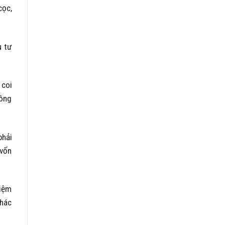
cọc,
u tư
 coi
công
phải
 vốn
hiệm
khác