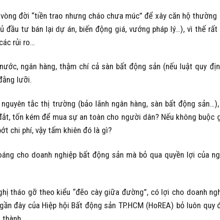
 vòng đời “tiền trao nhưng cháo chưa múc” để xây căn hộ thường
ủ đầu tư bán lại dự án, biến động giá, vướng pháp lý…), vì thế rất
các rủi ro…
nước, ngân hàng, thậm chí cả sàn bất động sản (nếu luật quy đị
đằng lưỡi.
nguyên tắc thị trường (bảo lãnh ngân hàng, sàn bất động sản…),
uá đắt, tốn kém để mua sự an toàn cho người dân? Nếu không buộc 
t chi phí, vậy tấm khiên đó là gì?
hoáng cho doanh nghiệp bất động sản mà bỏ qua quyền lợi của n
nghị tháo gỡ theo kiểu “đẽo cày giữa đường”, có lợi cho doanh ng
 gần đây của Hiệp hội Bất động sản TP.HCM (HoREA) bỏ luôn quy 
á thành.