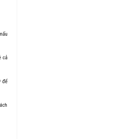
 nấu
ẻ cả
ý để
hách