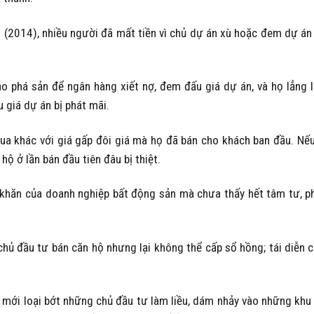
n (2014), nhiều người đã mất tiền vì chủ dự án xù hoặc đem dự án
o phá sản để ngân hàng xiết nợ, đem đấu giá dự án, và họ lẳng 
 giá dự án bị phát mãi.
ua khác với giá gấp đôi giá mà họ đã bán cho khách ban đầu. Nế
ộ ở lần bán đầu tiên đâu bị thiệt.
ó khăn của doanh nghiệp bất động sản mà chưa thấy hết tâm tư, p
chủ đầu tư bán căn hộ nhưng lại không thể cấp sổ hồng; tái diễn 
c mới loại bớt những chủ đầu tư làm liều, dám nhảy vào những khu