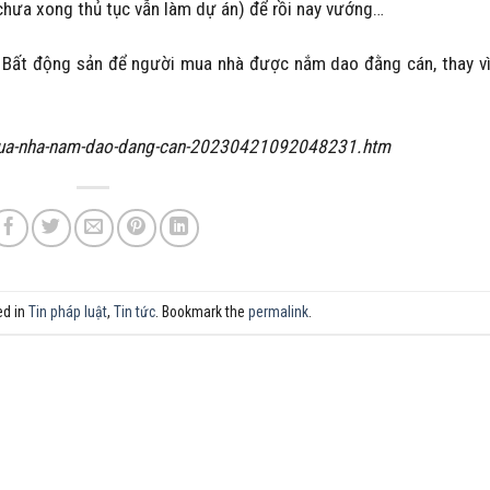
 chưa xong thủ tục vẫn làm dự án) để rồi nay vướng…
ật Bất động sản để người mua nhà được nắm dao đằng cán, thay v
uoi-mua-nha-nam-dao-dang-can-20230421092048231.htm
ed in
Tin pháp luật
,
Tin tức
. Bookmark the
permalink
.