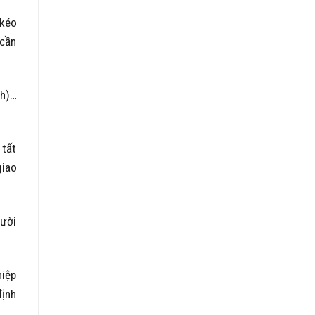
 kéo
 cần
nh)…
 tất
giao
gười
hiệp
định