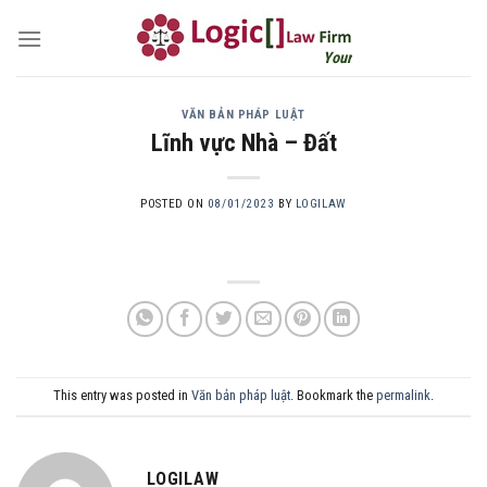
Skip
to
Your own attorney
content
VĂN BẢN PHÁP LUẬT
Lĩnh vực Nhà – Đất
POSTED ON
08/01/2023
BY
LOGILAW
This entry was posted in
Văn bản pháp luật
. Bookmark the
permalink
.
LOGILAW