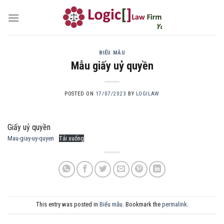
Skip
to
Your own attorney
content
BIỂU MẪU
Mẫu giấy uỷ quyền
POSTED ON
17/07/2023
BY
LOGILAW
Giấy uỷ quyền
Mau-giay-uy-quyen
Tải xuống
This entry was posted in
Biểu mẫu
. Bookmark the
permalink
.