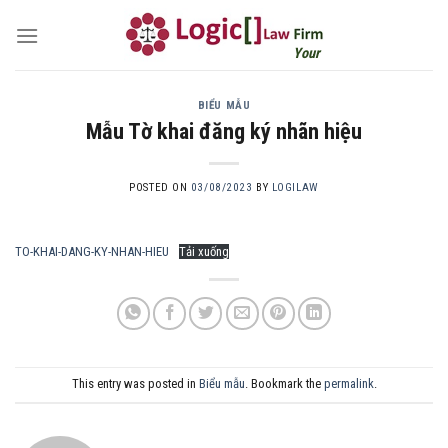
Skip
to
Your own attorney
content
BIỂU MẪU
Mẫu Tờ khai đăng ký nhãn hiệu
POSTED ON
03/08/2023
BY
LOGILAW
TO-KHAI-DANG-KY-NHAN-HIEU
Tải xuống
This entry was posted in
Biểu mẫu
. Bookmark the
permalink
.