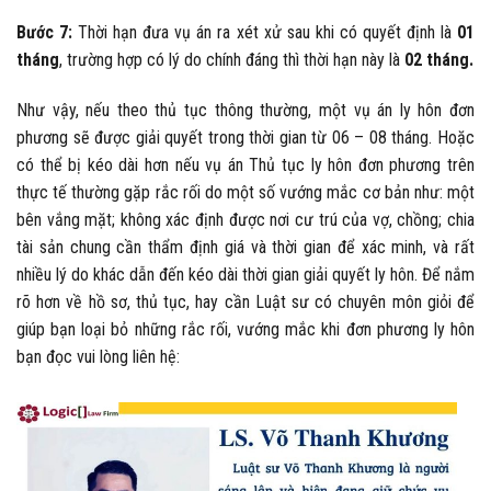
Bước 7:
Thời hạn đưa vụ án ra xét xử sau khi có quyết định là
01
tháng
, trường hợp có lý do chính đáng thì thời hạn này là
02 tháng.
Như vậy, nếu theo thủ tục thông thường, một vụ án ly hôn đơn
phương sẽ được giải quyết trong thời gian từ 06 – 08 tháng. Hoặc
có thể bị kéo dài hơn nếu vụ án Thủ tục ly hôn đơn phương trên
thực tế thường gặp rắc rối do một số vướng mắc cơ bản như: một
bên vắng mặt; không xác định được nơi cư trú của vợ, chồng; chia
tài sản chung cần thẩm định giá và thời gian để xác minh, và rất
nhiều lý do khác dẫn đến kéo dài thời gian giải quyết ly hôn. Để nắm
rõ hơn về hồ sơ, thủ tục, hay cần Luật sư có chuyên môn giỏi để
giúp bạn loại bỏ những rắc rối, vướng mắc khi đơn phương ly hôn
bạn đọc vui lòng liên hệ: