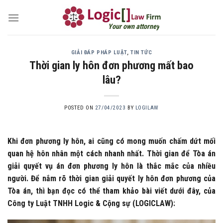
Skip
to
Your own attorney
content
GIẢI ĐÁP PHÁP LUẬT
,
TIN TỨC
Thời gian ly hôn đơn phương mất bao
lâu?
POSTED ON
27/04/2023
BY
LOGILAW
Khi đơn phương ly hôn, ai cũng có mong muốn chấm dứt mối
quan hệ hôn nhân một cách nhanh nhất. Thời gian để Tòa án
giải quyết vụ án đơn phương ly hôn là thắc mắc của nhiều
người. Để nắm rõ thời gian giải quyết ly hôn đơn phương của
Tòa án, thì bạn đọc có thể tham khảo bài viết dưới đây, của
Công ty Luật TNHH Logic & Cộng sự (LOGICLAW):