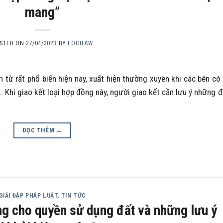
mang”
STED ON
27/04/2023
BY
LOGILAW
từ rất phổ biến hiện nay, xuất hiện thường xuyên khi các bên có
… Khi giao kết loại hợp đồng này, người giao kết cần lưu ý những 
ĐỌC THÊM
→
GIẢI ĐÁP PHÁP LUẬT
,
TIN TỨC
g cho quyền sử dụng đất và những lưu ý