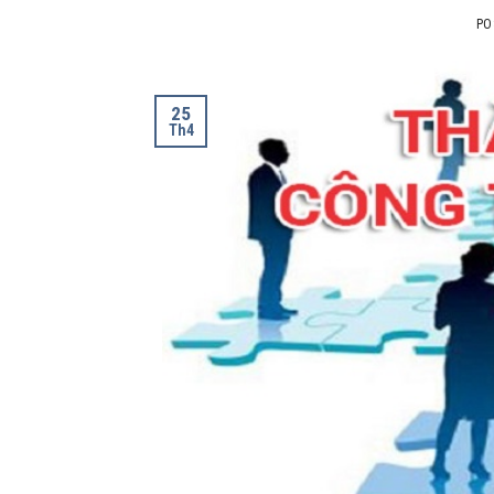
PO
25
Th4