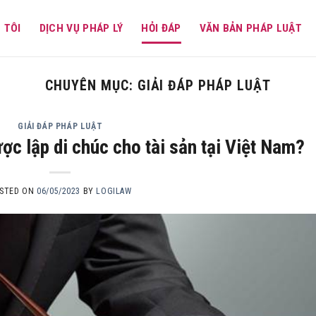
 TÔI
DỊCH VỤ PHÁP LÝ
HỎI ĐÁP
VĂN BẢN PHÁP LUẬT
CHUYÊN MỤC:
GIẢI ĐÁP PHÁP LUẬT
GIẢI ĐÁP PHÁP LUẬT
c lập di chúc cho tài sản tại Việt Nam?
STED ON
06/05/2023
BY
LOGILAW