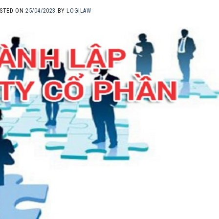
STED ON
25/04/2023
BY
LOGILAW