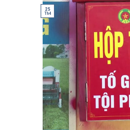
25
Th4