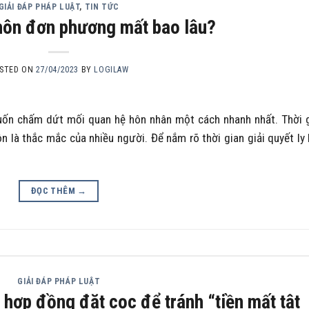
GIẢI ĐÁP PHÁP LUẬT
,
TIN TỨC
 hôn đơn phương mất bao lâu?
STED ON
27/04/2023
BY
LOGILAW
uốn chấm dứt mối quan hệ hôn nhân một cách nhanh nhất. Thời 
n là thắc mắc của nhiều người. Để nắm rõ thời gian giải quyết ly
ĐỌC THÊM
→
GIẢI ĐÁP PHÁP LUẬT
 hợp đồng đặt cọc để tránh “tiền mất tật