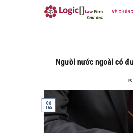
Skip
to
VỀ CHÚNG
Your own attorney
content
Người nước ngoài có đượ
PO
06
Th5