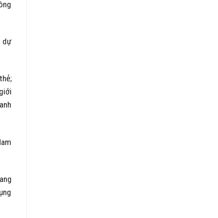
hông
u dự
thẻ;
giới
danh
 Nam
sang
dụng