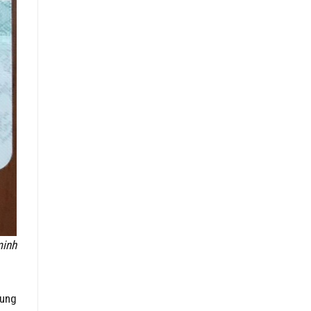
minh
dung