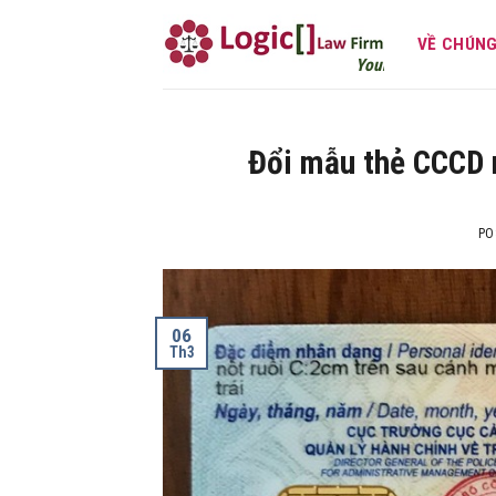
Skip
to
VỀ CHÚNG
Your own attorney
content
Đổi mẫu thẻ CCCD m
PO
06
Th3