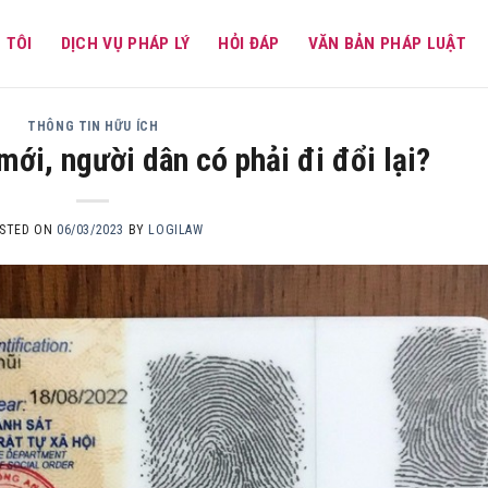
 TÔI
DỊCH VỤ PHÁP LÝ
HỎI ĐÁP
VĂN BẢN PHÁP LUẬT
THÔNG TIN HỮU ÍCH
ới, người dân có phải đi đổi lại?
STED ON
06/03/2023
BY
LOGILAW