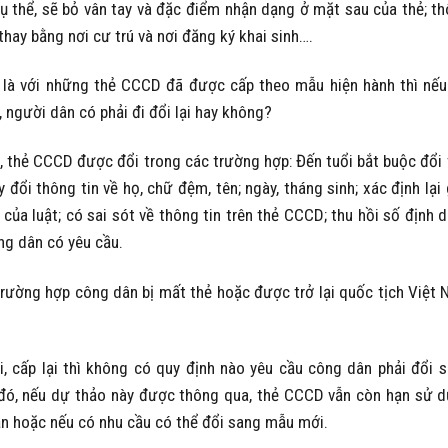
Cụ thể, sẽ bỏ vân tay và đặc điểm nhận dạng ở mặt sau của thẻ; t
thay bằng nơi cư trú và nơi đăng ký khai sinh….
 là với những thẻ CCCD đã được cấp theo mẫu hiện hành thì nế
người dân có phải đi đổi lại hay không?
h, thẻ CCCD được đổi trong các trường hợp: Đến tuổi bắt buộc đổi 
ổi thông tin về họ, chữ đệm, tên; ngày, tháng sinh; xác định lại 
 của luật; có sai sót về thông tin trên thẻ CCCD; thu hồi số định 
ng dân có yêu cầu.
trường hợp công dân bị mất thẻ hoặc được trở lại quốc tịch Việt
, cấp lại thì không có quy định nào yêu cầu công dân phải đổi 
đó, nếu dự thảo này được thông qua, thẻ CCCD vẫn còn hạn sử 
ạn hoặc nếu có nhu cầu có thể đổi sang mẫu mới.